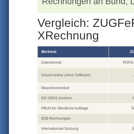
Rechnungen an Bund, L
Vergleich: ZUGFeR
XRechnung
Merkmal
ZU
Datenformat
PDF/A-
Visuell lesbar (ohne Software)
Maschinenlesbar
EN 16931 konform
J
Pflicht für öffentliche Aufträge
T
B2B-Rechnungen
Internationale Nutzung
E