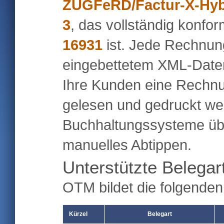
ZUGFeRD/Factur-X-Hyb
3
, das vollständig konf
16931
ist. Jede Rechnung
eingebettetem XML-Datens
Ihre Kunden eine Rechnu
gelesen und gedruckt we
Buchhaltungssysteme ü
manuelles Abtippen.
Unterstützte Belegar
OTM bildet die folgende
Kürzel
Belegart