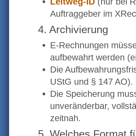
Leitweg-ID
(nur bei R
Auftraggeber im XRe
4. Archivierung
E-Rechnungen müss
aufbewahrt werden (ei
Die Aufbewahrungsfris
UStG und § 147 AO).
Die Speicherung mu
unveränderbar, vollst
zeitnah.
5. Welches Format f